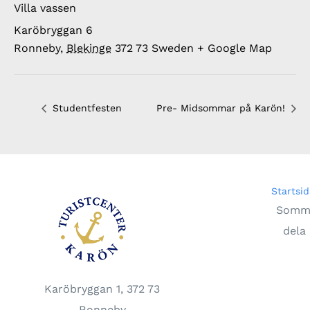
Villa vassen
Karöbryggan 6
Ronneby
,
Blekinge
372 73
Sweden
+ Google Map
Studentfesten
Pre- Midsommar på Karön!
Startsid
Somma
dela 
Karöbryggan 1, 372 73
Ronneby