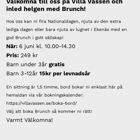
Välkomna till oss på Villa Vassen och
inled helgen med Brunch!
Hos oss kan ni fira Nationaldagen, njuta av den extra
lediga dagen eller bara njuta av lugnet i Ekenäs med en
god Brunch i gott sällskap!
När:
6 juni kl. 10.00-14.30
Pris:
249 kr
Barn under 3år
gratis
Barn 3-12år
15kr per levnadsår
En sittning är 1,5 timme, bord bokar ni enklast här på
hemsidan via vår bokningskalender:
https://villavassen.se/boka-bord/
Välj att boka Brunch så kommer ni rätt!
Varmt Välkomna!