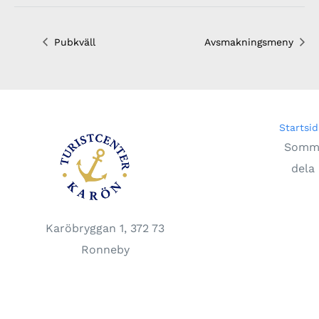
Pubkväll
Avsmakningsmeny
Startsid
Somma
dela 
Karöbryggan 1, 372 73
Ronneby