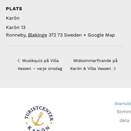
PLATS
Karön
Karön 13
Ronneby
,
Blekinge
372 73
Sweden
+ Google Map
Musikquiz på Villa
Midsommarfirande på
Vassen – varje onsdag
Karön & Villa Vassen
Startsid
Somma
dela 